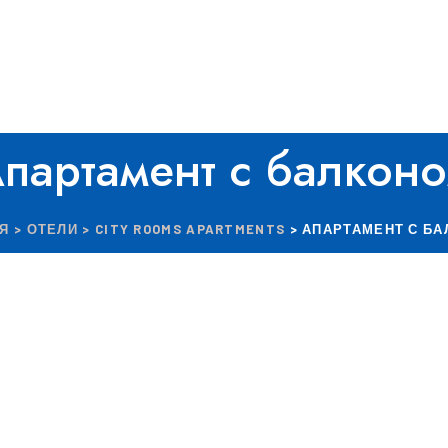
партамент с балкон
АЯ
>
ОТЕЛИ
>
CITY ROOMS APARTMENTS
> АПАРТАМЕНТ С Б